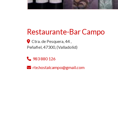
Restaurante-Bar Campo
Ctra. de Pesquera, 44 ,
Peñafiel
,
47300
,
(Valladolid)
983 880 126
rte.hostalcampo
gmail.com