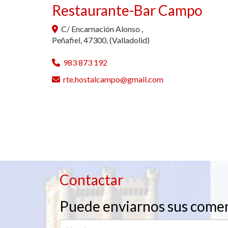
Restaurante-Bar Campo
C/ Encarnación Alonso ,
Peñafiel
,
47300
,
(Valladolid)
983 873 192
rte.hostalcampo
gmail.com
Contactar
Puede enviarnos sus coment