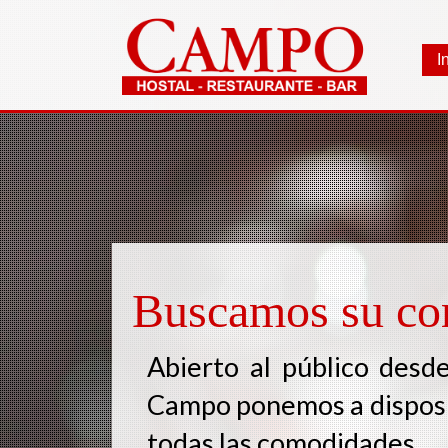
I
Buscamos su c
Abierto al público desd
Campo ponemos a disposic
todas las comodidades